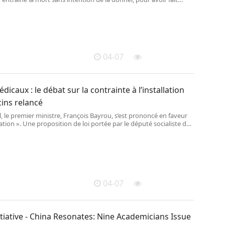
22, un produit corrosif à Lisa, 11 mois. Durant le procès, l’accusée
Je voulais la faire taire. »
04-07
dicaux : le débat sur la contrainte à l’installation
ins relancé
il, le premier ministre, François Bayrou, s’est prononcé en faveur
ation ». Une proposition de loi portée par le député socialiste de
uillaume Garot poursuit par ailleurs son chemin à l’Assemblée
04-07
tiative - China Resonates: Nine Academicians Issue