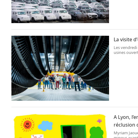
La visite 
Les vendredi 
usines ouver
industriel a 
A Lyon, l’
réclusion
Myriam Jaoue
mineur ayant 