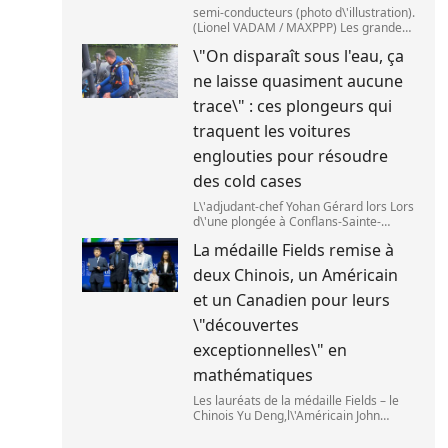
semi-conducteurs (photo d\'illustration).
(Lionel VADAM / MAXPPP) Les grandes
entreprises de la tech ont vu leur cours
\"On disparaît sous l'eau, ça
de bourse reculer,mardi 28 juillet,après
deux annonces venues de Chine. Au
ne laisse quasiment aucune
cœu
trace\" : ces plongeurs qui
traquent les voitures
englouties pour résoudre
des cold cases
L\'adjudant-chef Yohan Gérard lors Lors
d\'une plongée à Conflans-Sainte-
Honorine pour une recherche sur la
La médaille Fields remise à
Seine. (DAVID DI GIACOMO /
FRANCEINFO)
deux Chinois, un Américain
et un Canadien pour leurs
\"découvertes
exceptionnelles\" en
mathématiques
Les lauréats de la médaille Fields – le
Chinois Yu Deng,l\'Américain John
Pardon,le Canadien Jacob Tsimerman et
la Chinoise Hong Wang – lors du