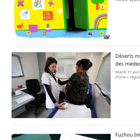
ingérer, en 20
a expliqué : « 
Déserts mé
des médec
Mardi 1ᵉʳ avr
d’une « régul
la Mayenne G
nationale.
Fuzhou Ini