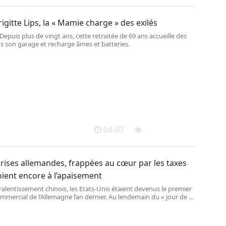
rigitte Lips, la « Mamie charge » des exilés
 Depuis plus de vingt ans, cette retraitée de 69 ans accueille des
s son garage et recharge âmes et batteries.
04-07
rises allemandes, frappées au cœur par les taxes
ient encore à l’apaisement
ralentissement chinois, les Etats-Unis étaient devenus le premier
mmercial de l’Allemagne l’an dernier. Au lendemain du « jour de la
 les organisations patronales ont appelé à négocier pour éviter un
 des échanges transatlantiques.