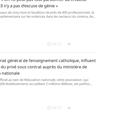
 Il n’y a pas d’excuse de génie »
vaux de cinq mois et l’audition de près de 400 professionnels, la
rlementaire sur les violences dans les secteurs du cinéma, de
 de la mode, de la publicité et du spectacle vivant s’apprête à
, le 9 avril, un rapport très attendu. Ses membres espèrent une
gislative de leurs conclusions.
04-07
riat général de l’enseignement catholique, influent
du privé sous contrat auprès du ministère de
n nationale
ficiel au sein de l’éducation nationale, cette association, qui
200 établissements accueillant 2 millions d’élèves, est parfois
 ses détracteurs de « ministère bis » pour son poids auprès de la
le.
04-07