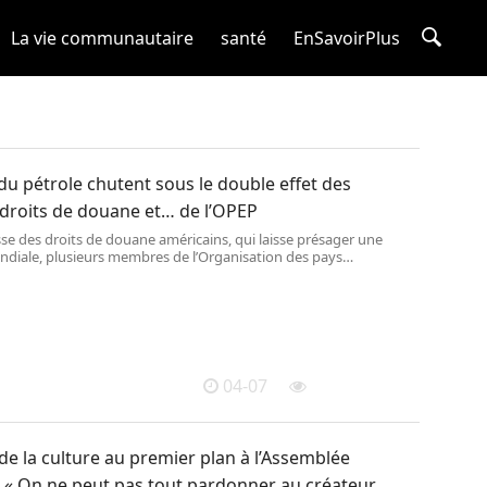
La vie communautaire
santé
EnSavoirPlus
du pétrole chutent sous le double effet des
droits de douane et… de l’OPEP
se des droits de douane américains, qui laisse présager une
ndiale, plusieurs membres de l’Organisation des pays
 de pétrole ont augmenté leur production, dans le but d’entraver
de l’industrie pétrolière aux Etats-Unis.
04-07
e la culture au premier plan à l’Assemblée
: « On ne peut pas tout pardonner au créateur