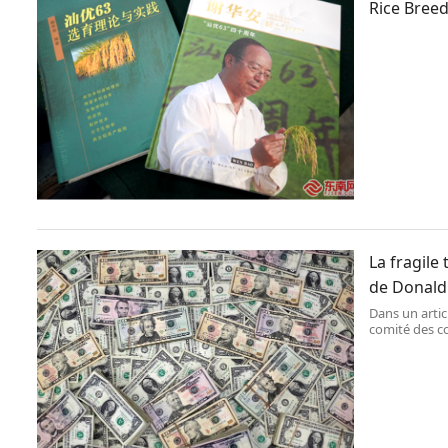
Rice Breed
La fragile
de Donal
Dans un artic
comité des c
l’approche pr
collègues éc