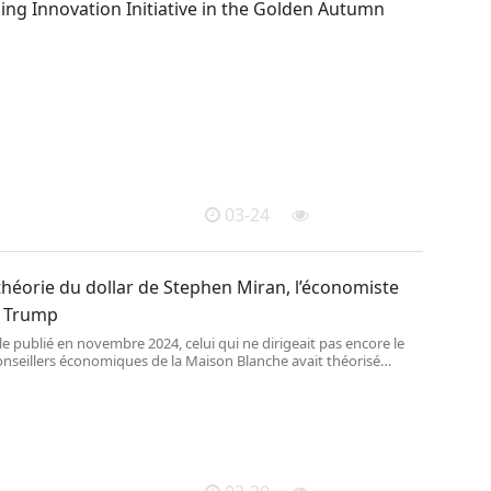
ing Innovation Initiative in the Golden Autumn
03-24
 théorie du dollar de Stephen Miran, l’économiste
d Trump
le publié en novembre 2024, celui qui ne dirigeait pas encore le
onseillers économiques de la Maison Blanche avait théorisé
otectionniste du président américain, mais sans convaincre ses
onomistes.