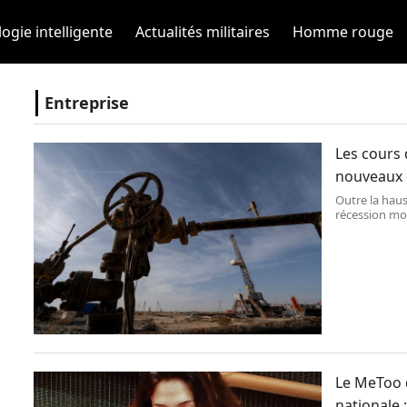
ogie intelligente
Actualités militaires
Homme rouge
Entreprise
Les cours 
nouveaux 
Outre la haus
récession mo
exportateurs
la croissance 
Le MeToo d
nationale 