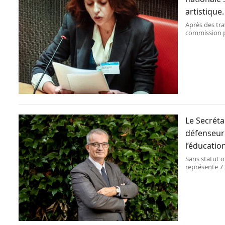
artistique.
Après des tra
commission pa
l’audiovisuel,
rendre public
traduction lé
Le Secréta
défenseur 
l’éducatio
Sans statut of
représente 7 
qualifiée par
Rue de Grenel