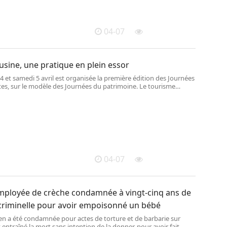
04-07
d’usine, une pratique en plein essor
4 et samedi 5 avril est organisée la première édition des Journées
tes, sur le modèle des Journées du patrimoine. Le tourisme
connu une progression de 40 % en trois ans.
04-07
employée de crèche condamnée à vingt-cinq ans de
 criminelle pour avoir empoisonné un bébé
n a été condamnée pour actes de torture et de barbarie sur
entraîné la mort sans intention de la donner, pour avoir fait