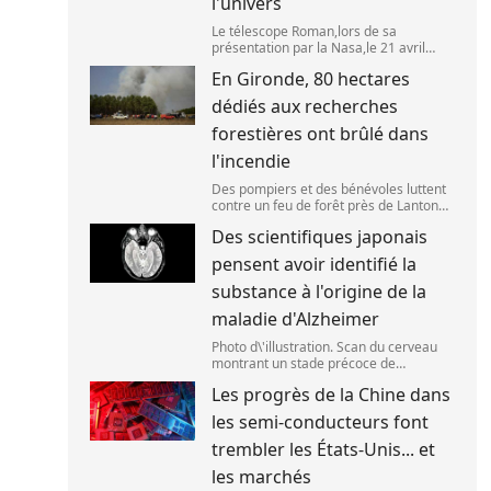
l'univers
Le télescope Roman,lors de sa
présentation par la Nasa,le 21 avril
2026 dans le Maryland,aux Etats-Unis.
En Gironde, 80 hectares
(SAUL LOEB )
dédiés aux recherches
forestières ont brûlé dans
l'incendie
Des pompiers et des bénévoles luttent
contre un feu de forêt près de Lanton
(Gironde),le 29 juillet 2026. (ED JONES )
Des scientifiques japonais
pensent avoir identifié la
substance à l'origine de la
maladie d'Alzheimer
Photo d\'illustration. Scan du cerveau
montrant un stade précoce de
démence/maladie d\'Alzheimer,le 30
Les progrès de la Chine dans
mai 2025 à Londres,en Angleterre.
(Peter Dazeley / Getty Images Europe)
les semi-conducteurs font
trembler les États-Unis... et
les marchés