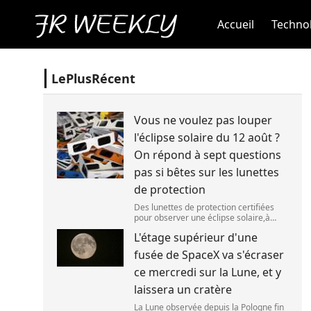
Accueil
Technol
LePlusRécent
Vous ne voulez pas louper
l'éclipse solaire du 12 août ?
On répond à sept questions
pas si bêtes sur les lunettes
de protection
Des lunettes de protection certifiées
pour observer une éclipse solaire,à
Palma de Majorque (Espagne),le 25 juin
L'étage supérieur d'une
2026. (JAIME REINA )
fusée de SpaceX va s'écraser
ce mercredi sur la Lune, et y
laissera un cratère
La Lune observée depuis la Pologne fin