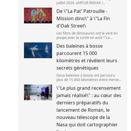
juillet 2026. (ARTUR WIDAK /
NURPHOTO ) L\'étage supérieur d\'une
De \"La Pat' Patrouille -
fusée de SpaceX doit s\'écraser
accidentellement sur la Lune,mercredi
Mission dino\" à \"La Fin
5 août. Cette coll
d'Oak Street\
Les films de dinosaures ont le vent en
poupe,avec la sortie en août \"La
Pat\'Patrouille : Mission dino\" et \"La fin
Des baleines à bosse
d\'Oak Street\". (APOLLONIA HILVERDA
/ FRANCEINFO)
parcourent 15 000
kilomètres et révèlent leurs
secrets génétiques
Deux baleines à bosse ont parcouru
plus de 15 000 kilomètres entre Hervey
Bay,en Australie,et São Paulo,au Brésil.
\"Le plus grand recensement
(Vincent Pommeyrol)
jamais réalisé\" : au cœur des
derniers préparatifs du
lancement de Roman, le
nouveau télescope de la
Nasa qui doit cartographier