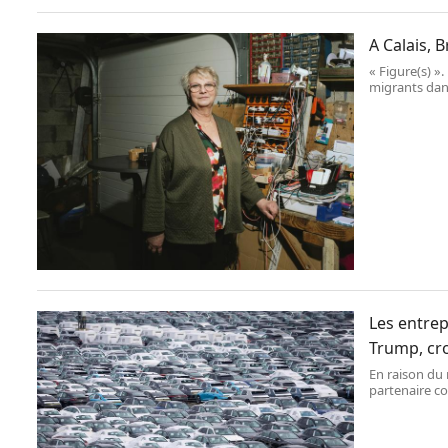
A Calais, B
« Figure(s) ».
migrants dan
Les entrep
Trump, cro
En raison du 
partenaire co
libération »,
effondrement