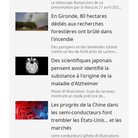
Le télescope Roman,lors de sa
présentation par la Nasa,le 21 avril 2026
dans le Maryland,aux Etats-Unis. (SAUL
En Gironde, 80 hectares
LOEB )
dédiés aux recherches
forestières ont brûlé dans
l'incendie
Des pompiers et des bénévoles luttent
contre un feu de forêt près de Lanton
(Gironde),le 29 juillet 2026. (ED JONES )
Des scientifiques japonais
pensent avoir identifié la
substance à l'origine de la
maladie d'Alzheimer
Photo d\'illustration. Scan du cerveau
montrant un stade précoce de
démence/maladie d\'Alzheimer,le 30 mai
Les progrès de la Chine dans
2025 à Londres,en Angleterre. (Peter
Dazeley / Getty Images Europe)
les semi-conducteurs font
trembler les États-Unis... et les
marchés
semi-conducteurs (photo d\'illustration).