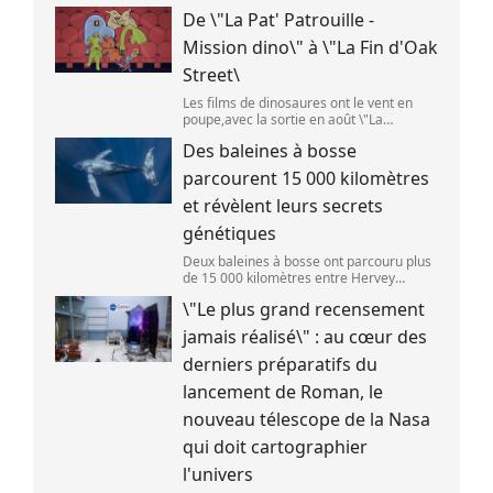
) L\'étage supérieur d\'une fusée de
De \"La Pat' Patrouille -
SpaceX doit s\'écraser accidentellement
sur la Lune,mercredi 5 août. Cette coll
Mission dino\" à \"La Fin d'Oak
Street\
Les films de dinosaures ont le vent en
poupe,avec la sortie en août \"La
Pat\'Patrouille : Mission dino\" et \"La fin
Des baleines à bosse
d\'Oak Street\". (APOLLONIA HILVERDA /
FRANCEINFO)
parcourent 15 000 kilomètres
et révèlent leurs secrets
génétiques
Deux baleines à bosse ont parcouru plus
de 15 000 kilomètres entre Hervey
Bay,en Australie,et São Paulo,au Brésil.
\"Le plus grand recensement
(Vincent Pommeyrol)
jamais réalisé\" : au cœur des
derniers préparatifs du
lancement de Roman, le
nouveau télescope de la Nasa
qui doit cartographier
l'univers