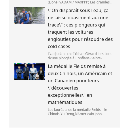
(Lionel VADAM / MAXPPP) Les grandes
entreprises de la tech ont vu leur cours
\"On disparaît sous l'eau, ça
de bourse reculer,mardi 28 juillet,après
deux annonces venues de Chine. Au cœu
ne laisse quasiment aucune
trace\" : ces plongeurs qui
traquent les voitures
englouties pour résoudre des
cold cases
L\'adjudant-chef Yohan Gérard lors Lors
d\'une plongée à Conflans-Sainte-
Honorine pour une recherche sur la
La médaille Fields remise à
Seine. (DAVID DI GIACOMO /
FRANCEINFO)
deux Chinois, un Américain et
un Canadien pour leurs
\"découvertes
exceptionnelles\" en
mathématiques
Les lauréats de la médaille Fields – le
Chinois Yu Deng,l\'Américain John
Pardon,le Canadien Jacob Tsimerman et
la Chinoise Hong Wang – lors du Congrès
international des mathématiciens à Phil