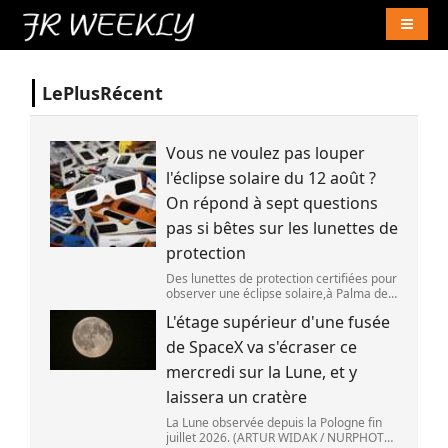
Naviga
LePlusRécent
Vous ne voulez pas louper
l'éclipse solaire du 12 août ?
On répond à sept questions
pas si bêtes sur les lunettes de
protection
Des lunettes de protection certifiées pour
observer une éclipse solaire,à Palma de
Majorque (Espagne),le 25 juin 2026.
L'étage supérieur d'une fusée
(JAIME REINA )
de SpaceX va s'écraser ce
mercredi sur la Lune, et y
laissera un cratère
La Lune observée depuis la Pologne fin
juillet 2026. (ARTUR WIDAK / NURPHOTO