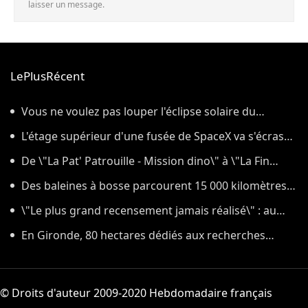
laisser un message.
LePlusRécent
Vous ne voulez pas louper l'éclipse solaire du
12 août ? On répond à sept questions pas si bêtes sur
L'étage supérieur d'une fusée de SpaceX va s'écraser
les lunettes de protection
ce mercredi sur la Lune, et y laissera un cratère
De \"La Pat' Patrouille - Mission dino\" à \"La Fin
d'Oak Street\
Des baleines à bosse parcourent 15 000 kilomètres
et révèlent leurs secrets génétiques
\"Le plus grand recensement jamais réalisé\" : au
cœur des derniers préparatifs du lancement de
En Gironde, 80 hectares dédiés aux recherches
Roman, le nouveau télescope de la Nasa qui doit
forestières ont brûlé dans l'incendie
cartographier l'univers
© Droits d'auteur 2009-2020 Hebdomadaire français