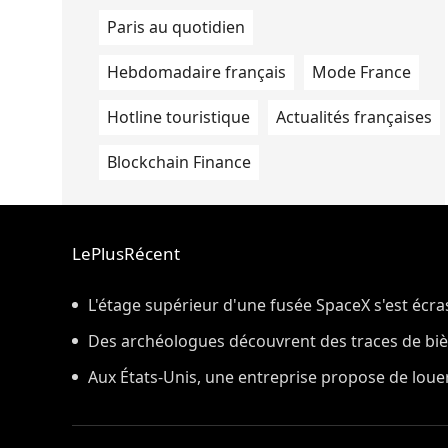
Paris au quotidien
Hebdomadaire français
Mode France
Hotline touristique
Actualités françaises
Blockchain Finance
LePlusRécent
L'étage supérieur d'une fusée SpaceX s'est écr
prévu par les scientifiques
Des archéologues découvrent des traces de bière
dans des poteries rituelles
Aux États-Unis, une entreprise propose de loue
nettoyer une maison