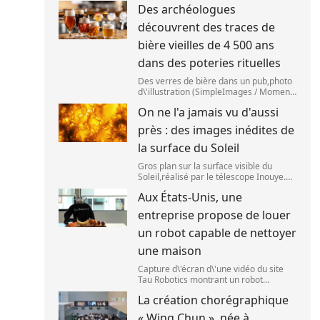
Des archéologues
2025. (SANKA VIDANAGAMA )
découvrent des traces de
bière vieilles de 4 500 ans
dans des poteries rituelles
Des verres de bière dans un pub,photo
d\'illustration (SimpleImages / Moment
RF) La bière est la plus ancienne
On ne l'a jamais vu d'aussi
boisson alcoolisée du monde. Les
premières traces de bière ont été
près : des images inédites de
retrouvées ch
la surface du Soleil
Gros plan sur la surface visible du
Soleil,réalisé par le télescope Inouye.
(NSF/NSO/AURA/MPS) Certains se
Aux États-Unis, une
préparent peut-être à photographier le
mieux possible l\'éclipse solaire,prévue
entreprise propose de louer
le 1
un robot capable de nettoyer
une maison
Capture d\'écran d\'une vidéo du site
Tau Robotics montrant un robot
nettoyer le plan de travail d\'une
La création chorégraphique
cuisine. (Tau Robotics)
« Wing Chun », née à