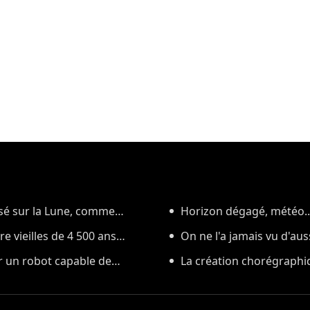
asé sur la Lune, comme
Horizon dégagé, météo..
 vieilles de 4 500 ans
l'éclipse solaire du 12 août
On ne l'a jamais vu d'aus
r un robot capable de
Soleil
La création chorégraphiq
débuts en Corée du Sud