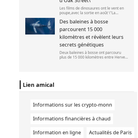
d'Oak Street\
Les films de dinosaures ont le vent en
poupe,avec la sortie en août \"La
Pat\'Patrouille : Mission dino\" et \"La fin
Des baleines à bosse
d\'Oak Street\". (APOLLONIA HILVERDA
/ FRANCEINFO)
parcourent 15 000
kilomètres et révèlent leurs
secrets génétiques
Deux baleines à bosse ont parcouru
plus de 15 000 kilomètres entre Hervey
Bay,en Australie,et São Paulo,au Brésil.
(Vincent Pommeyrol)
Lien amical
Informations sur les crypto-monn
Informations financières à chaud
Information en ligne
Actualités de Paris