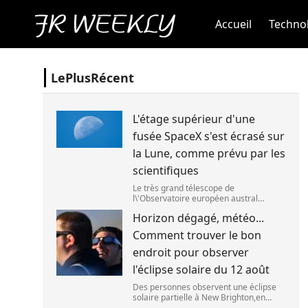
Accueil
Technol
LePlusRécent
L'étage supérieur d'une
fusée SpaceX s'est écrasé sur
la Lune, comme prévu par les
scientifiques
Le très grand télescope de
l\'Observatoire européen austral
(ESO),situé au Chili,a détecté des
Horizon dégagé, météo...
preuves que l\'étage supérieur d\'une
fusée de SpaceX s\'est bien écrasé sur
Comment trouver le bon
la Lune,le 5 aoû
endroit pour observer
l'éclipse solaire du 12 août
Des personnes observent une éclipse
solaire partielle à New Brighton,en
Nouvelle-Zélande,le 22 septembre