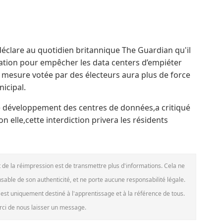
déclare au quotidien britannique The Guardian qu'il
ation pour empêcher les data centers d’empiéter
une mesure votée par des électeurs aura plus de force
nicipal.
le développement des centres de données,a critiqué
n elle,cette interdiction privera les résidents
ut de la réimpression est de transmettre plus d'informations. Cela ne
nsable de son authenticité, et ne porte aucune responsabilité légale.
e est uniquement destiné à l'apprentissage et à la référence de tous.
merci de nous laisser un message.