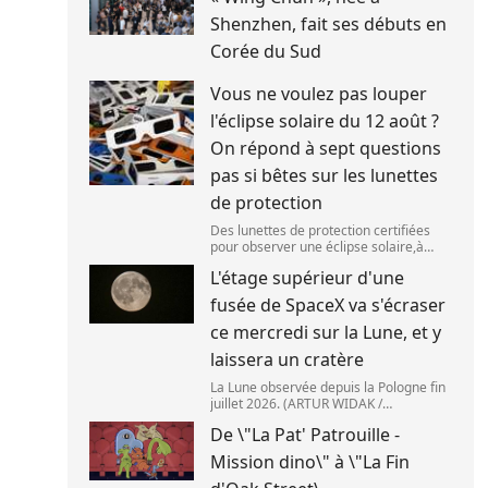
Shenzhen, fait ses débuts en
Corée du Sud
Vous ne voulez pas louper
l'éclipse solaire du 12 août ?
On répond à sept questions
pas si bêtes sur les lunettes
de protection
Des lunettes de protection certifiées
pour observer une éclipse solaire,à
Palma de Majorque (Espagne),le 25 juin
L'étage supérieur d'une
2026. (JAIME REINA )
fusée de SpaceX va s'écraser
ce mercredi sur la Lune, et y
laissera un cratère
La Lune observée depuis la Pologne fin
juillet 2026. (ARTUR WIDAK /
NURPHOTO ) L\'étage supérieur d\'une
De \"La Pat' Patrouille -
fusée de SpaceX doit s\'écraser
accidentellement sur la Lune,mercredi
Mission dino\" à \"La Fin
5 août. Cette coll