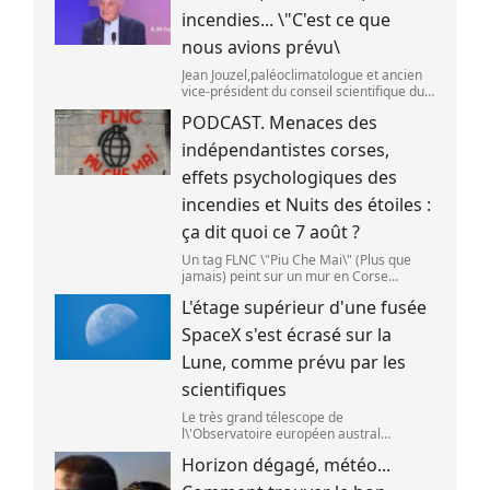
incendies... \"C'est ce que
nous avions prévu\
Jean Jouzel,paléoclimatologue et ancien
vice-président du conseil scientifique du
Giec,le 6 août 2026 sur franceinfo.
PODCAST. Menaces des
(FRANCEINFO / RADIO FRANCE)
indépendantistes corses,
effets psychologiques des
incendies et Nuits des étoiles :
ça dit quoi ce 7 août ?
Un tag FLNC \"Piu Che Mai\" (Plus que
jamais) peint sur un mur en Corse
(illustration). (PASCAL POCHARD-
L'étage supérieur d'une fusée
CASABIANCA )
SpaceX s'est écrasé sur la
Lune, comme prévu par les
scientifiques
Le très grand télescope de
l\'Observatoire européen austral
(ESO),situé au Chili,a détecté des preuves
Horizon dégagé, météo...
que l\'étage supérieur d\'une fusée de
SpaceX s\'est bien écrasé sur la Lune,le 5