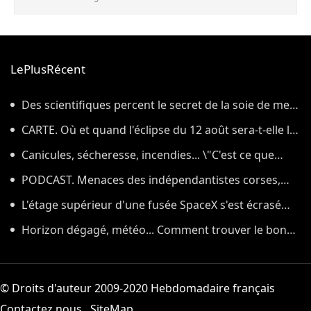
LePlusRécent
Des scientifiques percent le secret de la soie de mer,
le tissu qui a inspiré la légende de la toison d'or
CARTE. Où et quand l'éclipse du 12 août sera-t-elle la
plus impressionnante dans l'Hexagone ?
Canicules, sécheresse, incendies... \"C'est ce que
nous avions prévu\
PODCAST. Menaces des indépendantistes corses,
effets psychologiques des incendies et Nuits des
L'étage supérieur d'une fusée SpaceX s'est écrasé
étoiles : ça dit quoi ce 7 août ?
sur la Lune, comme prévu par les scientifiques
Horizon dégagé, météo... Comment trouver le bon
endroit pour observer l'éclipse solaire du 12 août
© Droits d'auteur 2009-2020 Hebdomadaire français
Contactez nous
SiteMap