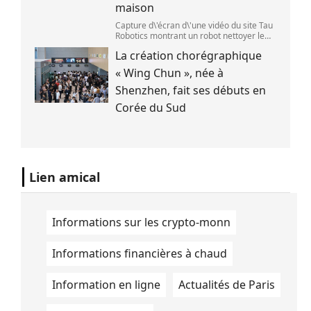
maison
Capture d\'écran d\'une vidéo du site Tau
Robotics montrant un robot nettoyer le
plan de travail d\'une cuisine. (Tau
La création chorégraphique
Robotics)
« Wing Chun », née à
Shenzhen, fait ses débuts en
Corée du Sud
Lien amical
Informations sur les crypto-monn
Informations financières à chaud
Information en ligne
Actualités de Paris