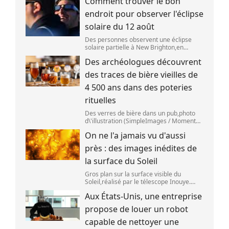
Comment trouver le bon
aoû
endroit pour observer l'éclipse
solaire du 12 août
Des personnes observent une éclipse
solaire partielle à New Brighton,en
Nouvelle-Zélande,le 22 septembre 2025.
Des archéologues découvrent
(SANKA VIDANAGAMA )
des traces de bière vieilles de
4 500 ans dans des poteries
rituelles
Des verres de bière dans un pub,photo
d\'illustration (SimpleImages / Moment
RF) La bière est la plus ancienne boisson
On ne l'a jamais vu d'aussi
alcoolisée du monde. Les premières
traces de bière ont été retrouvées ch
près : des images inédites de
la surface du Soleil
Gros plan sur la surface visible du
Soleil,réalisé par le télescope Inouye.
(NSF/NSO/AURA/MPS) Certains se
Aux États-Unis, une entreprise
préparent peut-être à photographier le
mieux possible l\'éclipse solaire,prévue le
propose de louer un robot
1
capable de nettoyer une