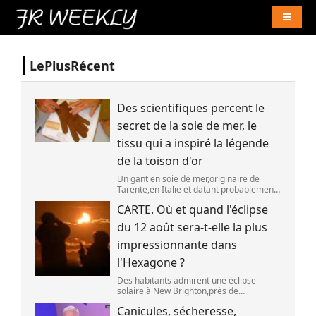
Naviga
LePlusRécent
Des scientifiques percent le
secret de la soie de mer, le
tissu qui a inspiré la légende
de la toison d'or
Un gant en soie de mer,originaire de
Tarente,en Italie et datant probablement
de la fin du XIXe siècle. (OWN WORK /
CARTE. Où et quand l'éclipse
JOHN HILL)
du 12 août sera-t-elle la plus
impressionnante dans
l'Hexagone ?
Des habitants admirent une éclipse
solaire à New Brighton,près de
Christchurch en Nouvelle-Zélande,le 22
Canicules, sécheresse,
septembre 2025. (SANKA VIDANAGAMA )