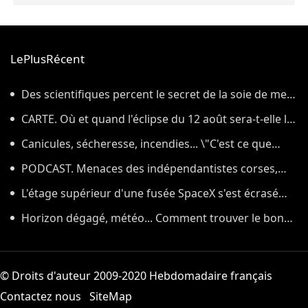
LePlusRécent
Des scientifiques percent le secret de la soie de mer,
le tissu qui a inspiré la légende de la toison d'or
CARTE. Où et quand l'éclipse du 12 août sera-t-elle la
plus impressionnante dans l'Hexagone ?
Canicules, sécheresse, incendies... \"C'est ce que
nous avions prévu\
PODCAST. Menaces des indépendantistes corses,
effets psychologiques des incendies et Nuits des
L'étage supérieur d'une fusée SpaceX s'est écrasé
étoiles : ça dit quoi ce 7 août ?
sur la Lune, comme prévu par les scientifiques
Horizon dégagé, météo... Comment trouver le bon
endroit pour observer l'éclipse solaire du 12 août
© Droits d'auteur 2009-2020 Hebdomadaire français
Contactez nous
SiteMap