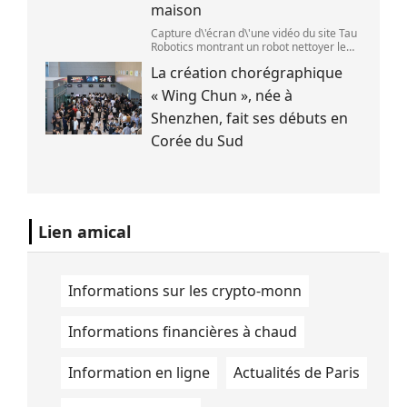
maison
Capture d\'écran d\'une vidéo du site Tau
Robotics montrant un robot nettoyer le
plan de travail d\'une cuisine. (Tau
La création chorégraphique
Robotics)
« Wing Chun », née à
Shenzhen, fait ses débuts en
Corée du Sud
Lien amical
Informations sur les crypto-monn
Informations financières à chaud
Information en ligne
Actualités de Paris