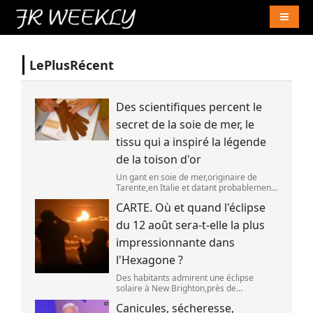
Naviga
LePlusRécent
Des scientifiques percent le
secret de la soie de mer, le
tissu qui a inspiré la légende
de la toison d'or
Un gant en soie de mer,originaire de
Tarente,en Italie et datant probablement
de la fin du XIXe siècle. (OWN WORK /
CARTE. Où et quand l'éclipse
JOHN HILL)
du 12 août sera-t-elle la plus
impressionnante dans
l'Hexagone ?
Des habitants admirent une éclipse
solaire à New Brighton,près de
Christchurch en Nouvelle-Zélande,le 22
Canicules, sécheresse,
septembre 2025. (SANKA VIDANAGAMA )