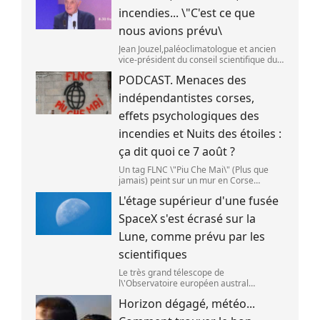
incendies... \"C'est ce que
nous avions prévu\
Jean Jouzel,paléoclimatologue et ancien
vice-président du conseil scientifique du
Giec,le 6 août 2026 sur franceinfo.
PODCAST. Menaces des
(FRANCEINFO / RADIO FRANCE)
indépendantistes corses,
effets psychologiques des
incendies et Nuits des étoiles :
ça dit quoi ce 7 août ?
Un tag FLNC \"Piu Che Mai\" (Plus que
jamais) peint sur un mur en Corse
(illustration). (PASCAL POCHARD-
L'étage supérieur d'une fusée
CASABIANCA )
SpaceX s'est écrasé sur la
Lune, comme prévu par les
scientifiques
Le très grand télescope de
l\'Observatoire européen austral
(ESO),situé au Chili,a détecté des preuves
Horizon dégagé, météo...
que l\'étage supérieur d\'une fusée de
SpaceX s\'est bien écrasé sur la Lune,le 5