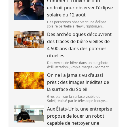
Comment trouver le bon
aoû
endroit pour observer l'éclipse
solaire du 12 août
Des personnes observent une éclipse
solaire partielle à New Brighton,en
Nouvelle-Zélande,le 22 septembre 2025.
Des archéologues découvrent
(SANKA VIDANAGAMA )
des traces de bière vieilles de
4 500 ans dans des poteries
rituelles
Des verres de bière dans un pub,photo
d\'illustration (SimpleImages / Moment
RF) La bière est la plus ancienne boisson
On ne l'a jamais vu d'aussi
alcoolisée du monde. Les premières
traces de bière ont été retrouvées ch
près : des images inédites de
la surface du Soleil
Gros plan sur la surface visible du
Soleil,réalisé par le télescope Inouye.
(NSF/NSO/AURA/MPS) Certains se
Aux États-Unis, une entreprise
préparent peut-être à photographier le
mieux possible l\'éclipse solaire,prévue le
propose de louer un robot
1
capable de nettoyer une