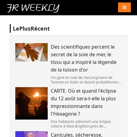
Naviga
LePlusRécent
Des scientifiques percent le
secret de la soie de mer, le
tissu qui a inspiré la légende
de la toison d'or
Un gant en soie de mer,originaire de
Tarente,en Italie et datant probablement
de la fin du XIXe siècle. (OWN WORK /
CARTE. Où et quand l'éclipse
JOHN HILL)
du 12 août sera-t-elle la plus
impressionnante dans
l'Hexagone ?
Des habitants admirent une éclipse
solaire à New Brighton,près de
Christchurch en Nouvelle-Zélande,le 22
Canicules, sécheresse,
septembre 2025. (SANKA VIDANAGAMA )