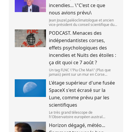
incendies... \"C'est ce que
nous avions prévu\
Jean Jouzel,paléoclimatologue et ancien
vice-président du conseil scientifique du
Giec,le 6 août 2026 sur franceinfo.
PODCAST. Menaces des
(FRANCEINFO / RADIO FRANCE)
indépendantistes corses,
effets psychologiques des
incendies et Nuits des étoiles :
ça dit quoi ce 7 août ?
Un tag FLNC \"Piu Che Mai\" (Plus que
jamais) peint sur un mur en Corse
(illustration). (PASCAL POCHARD-
L'étage supérieur d'une fusée
CASABIANCA )
SpaceX s'est écrasé sur la
Lune, comme prévu par les
scientifiques
Le très grand télescope de
l\'Observatoire européen austral
(ESO),situé au Chili,a détecté des preuves
Horizon dégagé, météo...
que l\'étage supérieur d\'une fusée de
SpaceX s\'est bien écrasé sur la Lune,le 5