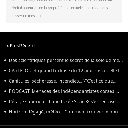
droit d'auteur ou de la propriété intellectuelle, merci de nous
laisser un message.
LePlusRécent
Des scientifiques percent le secret de la soie de mer,
le tissu qui a inspiré la légende de la toison d'or
CARTE. Où et quand l'éclipse du 12 août sera-t-elle la
plus impressionnante dans l'Hexagone ?
Canicules, sécheresse, incendies... \"C'est ce que
nous avions prévu\
PODCAST. Menaces des indépendantistes corses,
effets psychologiques des incendies et Nuits des
L'étage supérieur d'une fusée SpaceX s'est écrasé
étoiles : ça dit quoi ce 7 août ?
sur la Lune, comme prévu par les scientifiques
Horizon dégagé, météo... Comment trouver le bon
endroit pour observer l'éclipse solaire du 12 août