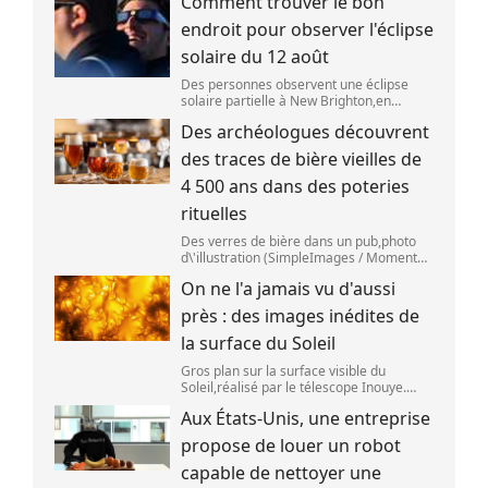
Comment trouver le bon
aoû
endroit pour observer l'éclipse
solaire du 12 août
Des personnes observent une éclipse
solaire partielle à New Brighton,en
Nouvelle-Zélande,le 22 septembre 2025.
Des archéologues découvrent
(SANKA VIDANAGAMA )
des traces de bière vieilles de
4 500 ans dans des poteries
rituelles
Des verres de bière dans un pub,photo
d\'illustration (SimpleImages / Moment
RF) La bière est la plus ancienne boisson
On ne l'a jamais vu d'aussi
alcoolisée du monde. Les premières
traces de bière ont été retrouvées ch
près : des images inédites de
la surface du Soleil
Gros plan sur la surface visible du
Soleil,réalisé par le télescope Inouye.
(NSF/NSO/AURA/MPS) Certains se
Aux États-Unis, une entreprise
préparent peut-être à photographier le
mieux possible l\'éclipse solaire,prévue le
propose de louer un robot
1
capable de nettoyer une