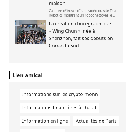
maison
Capture d\'écran d\'une vidéo du site Tau
Robotics montrant un robot nettoyer le
plan de travail d\'une cuisine. (Tau
La création chorégraphique
Robotics)
« Wing Chun », née à
Shenzhen, fait ses débuts en
Corée du Sud
Lien amical
Informations sur les crypto-monn
Informations financières à chaud
Information en ligne
Actualités de Paris