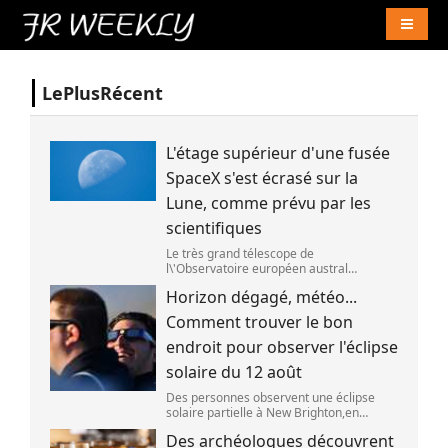
Naviga
LePlusRécent
L'étage supérieur d'une fusée
SpaceX s'est écrasé sur la
Lune, comme prévu par les
scientifiques
Le très grand télescope de
l\'Observatoire européen austral
(ESO),situé au Chili,a détecté des preuves
Horizon dégagé, météo...
que l\'étage supérieur d\'une fusée de
SpaceX s\'est bien écrasé sur la Lune,le 5
Comment trouver le bon
aoû
endroit pour observer l'éclipse
solaire du 12 août
Des personnes observent une éclipse
solaire partielle à New Brighton,en
Nouvelle-Zélande,le 22 septembre 2025.
Des archéologues découvrent
(SANKA VIDANAGAMA )