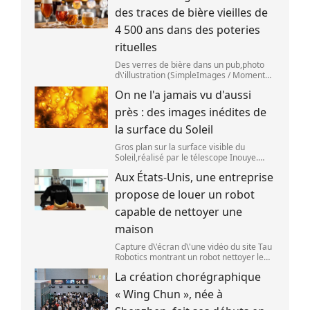
des traces de bière vieilles de
4 500 ans dans des poteries
rituelles
Des verres de bière dans un pub,photo
d\'illustration (SimpleImages / Moment
RF) La bière est la plus ancienne boisson
On ne l'a jamais vu d'aussi
alcoolisée du monde. Les premières
traces de bière ont été retrouvées ch
près : des images inédites de
la surface du Soleil
Gros plan sur la surface visible du
Soleil,réalisé par le télescope Inouye.
(NSF/NSO/AURA/MPS) Certains se
Aux États-Unis, une entreprise
préparent peut-être à photographier le
mieux possible l\'éclipse solaire,prévue le
propose de louer un robot
1
capable de nettoyer une
maison
Capture d\'écran d\'une vidéo du site Tau
Robotics montrant un robot nettoyer le
plan de travail d\'une cuisine. (Tau
La création chorégraphique
Robotics)
« Wing Chun », née à