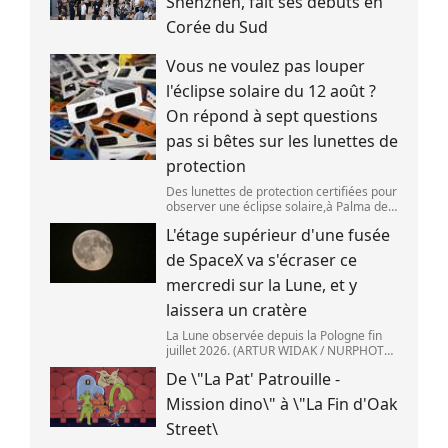
Shenzhen, fait ses débuts en
Corée du Sud
Vous ne voulez pas louper
l'éclipse solaire du 12 août ?
On répond à sept questions
pas si bêtes sur les lunettes de
protection
Des lunettes de protection certifiées pour
observer une éclipse solaire,à Palma de
Majorque (Espagne),le 25 juin 2026.
L'étage supérieur d'une fusée
(JAIME REINA )
de SpaceX va s'écraser ce
mercredi sur la Lune, et y
laissera un cratère
La Lune observée depuis la Pologne fin
juillet 2026. (ARTUR WIDAK / NURPHOTO
) L\'étage supérieur d\'une fusée de
De \"La Pat' Patrouille -
SpaceX doit s\'écraser accidentellement
sur la Lune,mercredi 5 août. Cette coll
Mission dino\" à \"La Fin d'Oak
Street\