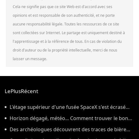
Cela ne signifie pas que ce site Web est d'accord avec ses
opinions et est responsable de son authenticité, et ne porte
aucune responsabilité légale. Toutes les ressources de ce site
sont collectées sur Internet. Le partage est uniquement destiné à
l'apprentissage et à la référence de tous. En cas de violation du
droit d'auteur ou de la propriété intellectuelle, merci de nous
laisser un message.
LePlusRécent
L'étage supérieur d'une fusée SpaceX s'est écrasé
sur la Lune, comme prévu par les scientifiques
Horizon dégagé, météo... Comment trouver le bon
endroit pour observer l'éclipse solaire du 12 août
Des archéologues découvrent des traces de bière