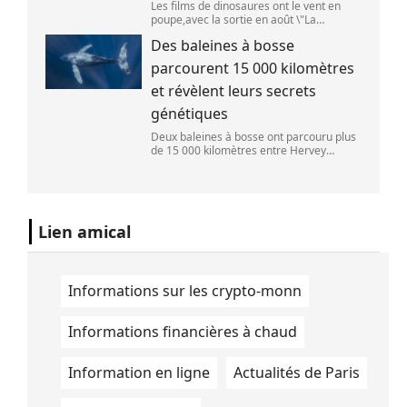
Les films de dinosaures ont le vent en
poupe,avec la sortie en août \"La
Pat\'Patrouille : Mission dino\" et \"La fin
Des baleines à bosse
d\'Oak Street\". (APOLLONIA HILVERDA /
FRANCEINFO)
parcourent 15 000 kilomètres
et révèlent leurs secrets
génétiques
Deux baleines à bosse ont parcouru plus
de 15 000 kilomètres entre Hervey
Bay,en Australie,et São Paulo,au Brésil.
(Vincent Pommeyrol)
Lien amical
Informations sur les crypto-monn
Informations financières à chaud
Information en ligne
Actualités de Paris