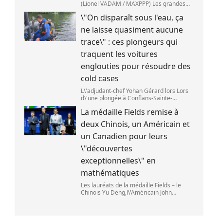
(Lionel VADAM / MAXPPP) Les grandes
entreprises de la tech ont vu leur cours
\"On disparaît sous l'eau, ça
de bourse reculer,mardi 28 juillet,après
deux annonces venues de Chine. Au cœu
ne laisse quasiment aucune
trace\" : ces plongeurs qui
traquent les voitures
englouties pour résoudre des
cold cases
L\'adjudant-chef Yohan Gérard lors Lors
d\'une plongée à Conflans-Sainte-
Honorine pour une recherche sur la
La médaille Fields remise à
Seine. (DAVID DI GIACOMO /
FRANCEINFO)
deux Chinois, un Américain et
un Canadien pour leurs
\"découvertes
exceptionnelles\" en
mathématiques
Les lauréats de la médaille Fields – le
Chinois Yu Deng,l\'Américain John
Pardon,le Canadien Jacob Tsimerman et
la Chinoise Hong Wang – lors du Congrès
international des mathématiciens à Phil