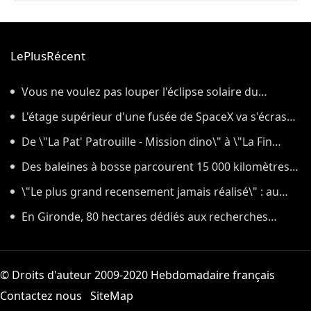
LePlusRécent
Vous ne voulez pas louper l'éclipse solaire du
12 août ? On répond à sept questions pas si bêtes sur
L'étage supérieur d'une fusée de SpaceX va s'écraser
les lunettes de protection
ce mercredi sur la Lune, et y laissera un cratère
De \"La Pat' Patrouille - Mission dino\" à \"La Fin
d'Oak Street\
Des baleines à bosse parcourent 15 000 kilomètres
et révèlent leurs secrets génétiques
\"Le plus grand recensement jamais réalisé\" : au
cœur des derniers préparatifs du lancement de
En Gironde, 80 hectares dédiés aux recherches
Roman, le nouveau télescope de la Nasa qui doit
forestières ont brûlé dans l'incendie
cartographier l'univers
© Droits d'auteur 2009-2020 Hebdomadaire français
Contactez nous
SiteMap