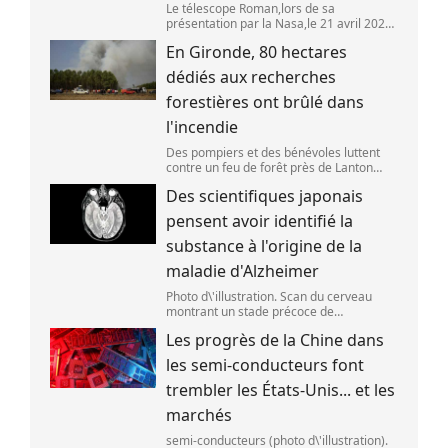
Le télescope Roman,lors de sa
présentation par la Nasa,le 21 avril 2026
dans le Maryland,aux Etats-Unis. (SAUL
En Gironde, 80 hectares
LOEB )
dédiés aux recherches
forestières ont brûlé dans
l'incendie
Des pompiers et des bénévoles luttent
contre un feu de forêt près de Lanton
(Gironde),le 29 juillet 2026. (ED JONES )
Des scientifiques japonais
pensent avoir identifié la
substance à l'origine de la
maladie d'Alzheimer
Photo d\'illustration. Scan du cerveau
montrant un stade précoce de
démence/maladie d\'Alzheimer,le 30 mai
Les progrès de la Chine dans
2025 à Londres,en Angleterre. (Peter
Dazeley / Getty Images Europe)
les semi-conducteurs font
trembler les États-Unis... et les
marchés
semi-conducteurs (photo d\'illustration).