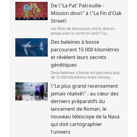
) L\'étage supérieur d\'une fusée de
De \"La Pat' Patrouille -
SpaceX doit s\'écraser accidentellement
sur la Lune,mercredi 5 août. Cette coll
Mission dino\" à \"La Fin d'Oak
Street\
Les films de dinosaures ont le vent en
poupe,avec la sortie en août \"La
Pat\'Patrouille : Mission dino\" et \"La fin
Des baleines à bosse
d\'Oak Street\". (APOLLONIA HILVERDA /
FRANCEINFO)
parcourent 15 000 kilomètres
et révèlent leurs secrets
génétiques
Deux baleines à bosse ont parcouru plus
de 15 000 kilomètres entre Hervey
Bay,en Australie,et São Paulo,au Brésil.
\"Le plus grand recensement
(Vincent Pommeyrol)
jamais réalisé\" : au cœur des
derniers préparatifs du
lancement de Roman, le
nouveau télescope de la Nasa
qui doit cartographier
l'univers