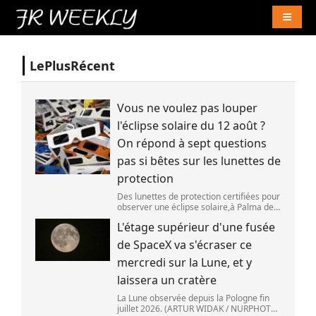
Naviga
LePlusRécent
Vous ne voulez pas louper
l'éclipse solaire du 12 août ?
On répond à sept questions
pas si bêtes sur les lunettes de
protection
Des lunettes de protection certifiées pour
observer une éclipse solaire,à Palma de
Majorque (Espagne),le 25 juin 2026.
L'étage supérieur d'une fusée
(JAIME REINA )
de SpaceX va s'écraser ce
mercredi sur la Lune, et y
laissera un cratère
La Lune observée depuis la Pologne fin
juillet 2026. (ARTUR WIDAK / NURPHOTO